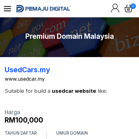
0
Premium Domain Malaysia
UsedCars.my
www.usedcar.my
Suitable for build a
usedcar website
like:
Harga
RM100,000
TAHUN DAFTAR
UMUR DOMAIN