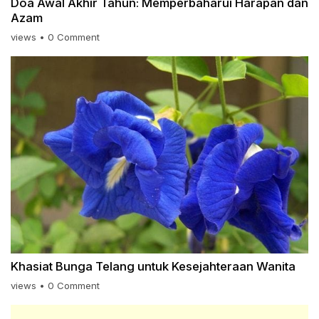
Doa Awal Akhir Tahun: Memperbaharui Harapan dan
Azam
views
•
0 Comment
Khasiat Bunga Telang untuk Kesejahteraan Wanita
views
•
0 Comment