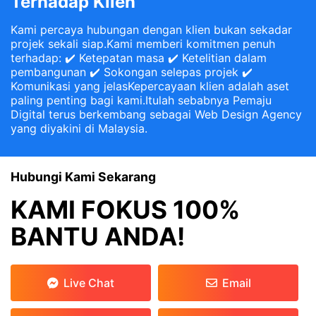
Terhadap Klien
Kami percaya hubungan dengan klien bukan sekadar
projek sekali siap.Kami memberi komitmen penuh
terhadap: ✔️ Ketepatan masa ✔️ Ketelitian dalam
pembangunan ✔️ Sokongan selepas projek ✔️
Komunikasi yang jelasKepercayaan klien adalah aset
paling penting bagi kami.Itulah sebabnya Pemaju
Digital terus berkembang sebagai Web Design Agency
yang diyakini di Malaysia.
Hubungi Kami Sekarang
KAMI FOKUS 100%
BANTU ANDA!
Live Chat
Email