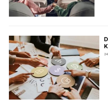
D
K
24