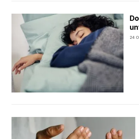
Do
un
24 O